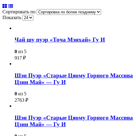
Сортировать по
Показать
Чай шу пуэр «Точа Мэнхай» Гу И
0
из 5
917
₽
Шэн Пуэр «Старые Цяому Горного Массива
Цзин Май» — Гу И
0
из 5
2763
₽
Шэн Пуэр «Старые Цяому Горного Массива
Цзин Май» — Гу И