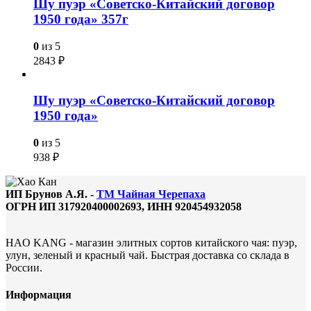
Шу пуэр «Советско-Китайский договор
1950 года» 357г
0
из 5
2843
₽
Шу пуэр «Советско-Китайский договор
1950 года»
0
из 5
938
₽
ИП Брунов А.Я. -
ТМ Чайная Черепаха
ОГРН ИП 317920400002693, ИНН 920454932058
HAO KANG - магазин элитных сортов китайского чая: пуэр,
улун, зеленый и красный чай. Быстрая доставка со склада в
России.
Информация