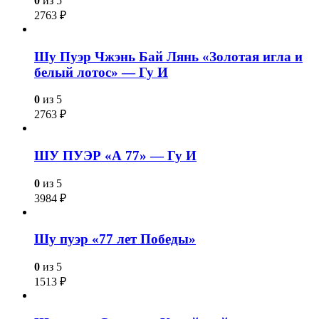
0
из 5
2763
₽
Шу Пуэр Чжэнь Бай Лянь «Золотая игла и
белый лотос» — Гу И
0
из 5
2763
₽
ШУ ПУЭР «А 77» — Гу И
0
из 5
3984
₽
Шу пуэр «77 лет Победы»
0
из 5
1513
₽