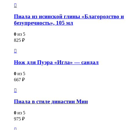
Пиала из исинской глины «Благородство и
безупречность», 105 мл
0
из 5
825
₽
Нож для Пуэра «Игла» — сандал
0
из 5
667
₽
Пиала в стиле династии Мин
0
из 5
975
₽