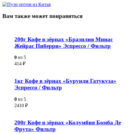
Вам также
может понравиться
200г Кофе в зёрнах «Бразилия Минас
Жейрас Пиберри» Эспрессо / Фильтр
0
из 5
414
₽
1кг Кофе в зёрнах «Бурунди Гатукуза»
Эспрессо / Фильтр
0
из 5
2410
₽
200г Кофе в зёрнах «Колумбия Бомба Де
Фрута» Фильтр