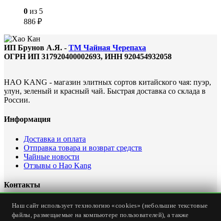
0
из 5
886
₽
ИП Брунов А.Я. -
ТМ Чайная Черепаха
ОГРН ИП 317920400002693, ИНН 920454932058
HAO KANG - магазин элитных сортов китайского чая: пуэр,
улун, зеленый и красный чай. Быстрая доставка со склада в
России.
Информация
Доставка и оплата
Отправка товара и возврат средств
Чайные новости
Отзывы о Hao Kang
Контакты
Офис интернет магазина: Россия, Севастополь, ул.
Наш сайт использует технологию «cookies» (небольшие текстовые
Карантинная, дом 23
файлы, размещаемые на компьютере пользователей), а также