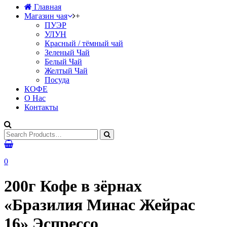
Главная
Магазин чая
+
ПУЭР
УЛУН
Красный / тёмный чай
Зеленый Чай
Белый Чай
Желтый Чай
Посуда
КОФЕ
О Нас
Контакты
0
200г Кофе в зёрнах
«Бразилия Минас Жейрас
16» Эспрессо