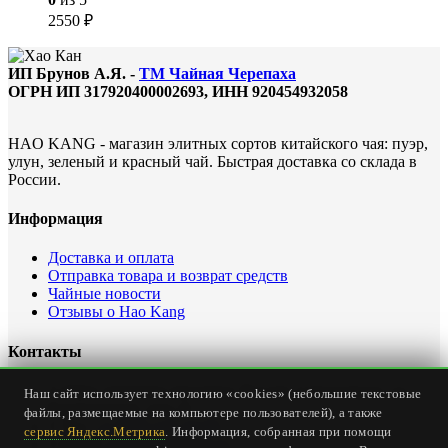
2550
₽
ИП Брунов А.Я. -
ТМ Чайная Черепаха
ОГРН ИП 317920400002693, ИНН 920454932058
HAO KANG - магазин элитных сортов китайского чая: пуэр,
улун, зеленый и красный чай. Быстрая доставка со склада в
России.
Информация
Доставка и оплата
Отправка товара и возврат средств
Чайные новости
Отзывы о Hao Kang
Контакты
Офис интернет магазина: Россия, Севастополь, ул.
Наш сайт использует технологию «cookies» (небольшие текстовые
Карантинная, дом 23
файлы, размещаемые на компьютере пользователей), а также
Тел.
+7 (978) 147-24-00
сервис Яндекс.Метрика
. Информация, собранная при помощи
Email:
office@haokang.ru