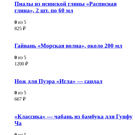
Пиалы из исинской глины «Расписная
глина», 2 шт. по 60 мл
0
из 5
825
₽
Гайвань «Морская волна», около 200 мл
0
из 5
1200
₽
Нож для Пуэра «Игла» — сандал
0
из 5
667
₽
«Классика» — чабань из бамбука для Гунфу
Ча
0
из 5