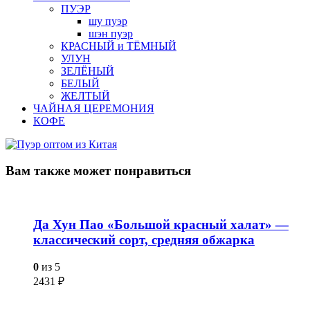
ПУЭР
шу пуэр
шэн пуэр
КРАСНЫЙ и ТЁМНЫЙ
УЛУН
ЗЕЛЁНЫЙ
БЕЛЫЙ
ЖЕЛТЫЙ
ЧАЙНАЯ ЦЕРЕМОНИЯ
КОФЕ
Вам также
может понравиться
Да Хун Пао «Большой красный халат» —
классический сорт, средняя обжарка
0
из 5
2431
₽