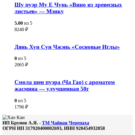
Шу пуэр Му Е Чунь «Вино из древесных
листьев» — Мэнку
5.00
из 5
8240
₽
Дянь Хун Сун Чжэнь «Сосновые Иглы»
0
из 5
2065
₽
Смола шен пуэра (Ча Гао) с ароматом
жасмина — улучшенная 50г
0
из 5
1796
₽
ИП Брунов А.Я. -
ТМ Чайная Черепаха
ОГРН ИП 317920400002693, ИНН 920454932058