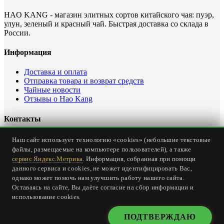
HAO KANG - магазин элитных сортов китайского чая: пуэр,
улун, зеленый и красный чай. Быстрая доставка со склада в
России.
Информация
Доставка и оплата
Отправка товара и возврат средств
Чайные новости
Отзывы о Hao Kang
Контакты
Офис интернет магазина: Россия, Севастополь, ул.
Наш сайт использует технологию «cookies» (небольшие текстовые
Карантинная, дом 23
файлы, размещаемые на компьютере пользователей), а также
Тел.
+7 (978) 147-24-00
сервис Яндекс.Метрика
. Информация, собранная при помощи
Email:
office@haokang.ru
данного сервиса и cookies, не может идентифицировать Вас,
Приём заказов на сайте круглосуточно без выходных
однако может помочь нам улучшить работу нашего сайта.
(
страница о доставке и оплате
)
Оставаясь на сайте, Вы даёте согласие на сбор информации и
использование cookies.
© 2018 Hao Kang Tea - элитный китайский чай. Все права
защищены.
ПОДТВЕРЖДАЮ
X