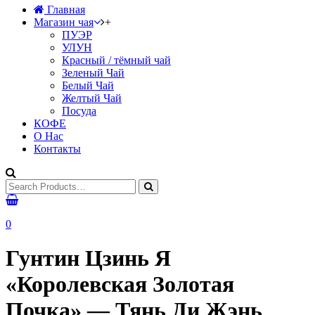
Главная
Магазин чая
+
ПУЭР
УЛУН
Красный / тёмный чай
Зеленый Чай
Белый Чай
Желтый Чай
Посуда
КОФЕ
О Нас
Контакты
0
Гунтин Цзинь Я
«Королевская Золотая
Почка» — Тянь Ди Жэнь