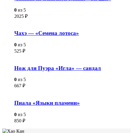
0
из 5
2025
₽
Чахэ — «Семена лотоса»
0
из 5
525
₽
Нож для Пуэра «Игла» — сандал
0
из 5
667
₽
Пиала «Языки пламени»
0
из 5
850
₽