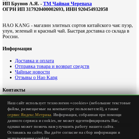
ИП Брунов А.Я. -
ТМ Чайная Черепаха
ОГРН ИП 317920400002693, ИНН 920454932058
HAO KANG - магазин элитных сортов китайского чая: пуэр,
улун, зеленый и красный чай. Быстрая доставка со склада в
России.
Информация
Доставка и оплата
Отправка товара и возврат средств
Чайные новости
Отзывы о Hao Kang
Контакты
Офис интернет магазина: Россия, Севастополь, ул.
Наш сайт использует технологию «cookies» (небольшие текстовые
Карантинная, дом 23
файлы, размещаемые на компьютере пользователей), а также
Тел.
+7 (978) 147-24-00
сервис Яндекс.Метрика
. Информация, собранная при помощи
Email:
office@haokang.ru
данного сервиса и cookies, не может идентифицировать Вас,
Приём заказов на сайте круглосуточно без выходных
однако может помочь нам улучшить работу нашего сайта.
(
страница о доставке и оплате
)
Оставаясь на сайте, Вы даёте согласие на сбор информации и
использование cookies.