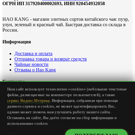
ОГРН ИП 317920400002693, ИНН 920454932058
HAO KANG - магазин элитных сортов китайского чая: пуэр,
улун, зеленый и красный чай. Быстрая доставка со склада в
России.
Информация
Доставка и оплата
Отправка товара и возврат средств
Чайные новости
Отзывы о Hao Kang
Контакты
Наш сайт использует технологию «cookies» (небольшие текстовые
Офис интернет магазина: Россия, Севастополь, ул.
файлы, размещаемые на компьютере пользователей), а также
Карантинная, дом 23
сервис Яндекс.Метрика
. Информация, собранная при помощи
Тел.
+7 (978) 147-24-00
данного сервиса и cookies, не может идентифицировать Вас,
Email:
office@haokang.ru
однако может помочь нам улучшить работу нашего сайта.
Приём заказов на сайте круглосуточно без выходных
Оставаясь на сайте, Вы даёте согласие на сбор информации и
(
страница о доставке и оплате
)
использование cookies.
© 2018 Hao Kang Tea - элитный китайский чай. Все права