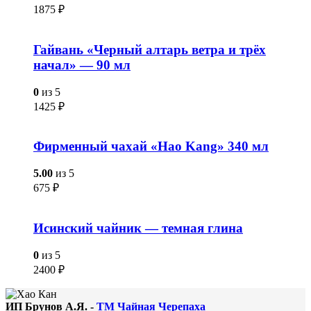
1875
₽
Гайвань «Черный алтарь ветра и трёх
начал» — 90 мл
0
из 5
1425
₽
Фирменный чахай «Hao Kang» 340 мл
5.00
из 5
675
₽
Исинский чайник — темная глина
0
из 5
2400
₽
ИП Брунов А.Я. -
ТМ Чайная Черепаха