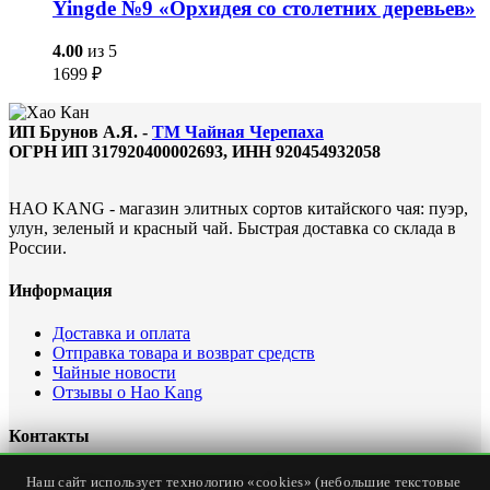
Yingde №9 «Орхидея со столетних деревьев»
4.00
из 5
1699
₽
ИП Брунов А.Я. -
ТМ Чайная Черепаха
ОГРН ИП 317920400002693, ИНН 920454932058
HAO KANG - магазин элитных сортов китайского чая: пуэр,
улун, зеленый и красный чай. Быстрая доставка со склада в
России.
Информация
Доставка и оплата
Отправка товара и возврат средств
Чайные новости
Отзывы о Hao Kang
Контакты
Офис интернет магазина: Россия, Севастополь, ул.
Наш сайт использует технологию «cookies» (небольшие текстовые