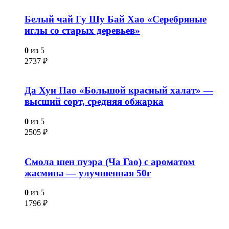
Белый чай Гу Шу Бай Хао «Серебряные
иглы со старых деревьев»
0
из 5
2737
₽
Да Хун Пао «Большой красный халат» —
высший сорт, средняя обжарка
0
из 5
2505
₽
Смола шен пуэра (Ча Гао) с ароматом
жасмина — улучшенная 50г
0
из 5
1796
₽