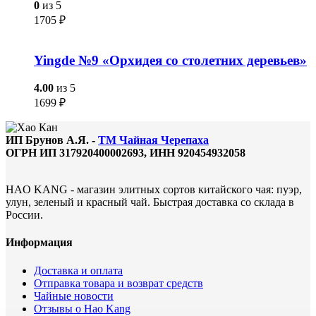
0
из 5
1705
₽
Yingde №9 «Орхидея со столетних деревьев»
4.00
из 5
1699
₽
ИП Брунов А.Я. -
ТМ Чайная Черепаха
ОГРН ИП 317920400002693, ИНН 920454932058
HAO KANG - магазин элитных сортов китайского чая: пуэр,
улун, зеленый и красный чай. Быстрая доставка со склада в
России.
Информация
Доставка и оплата
Отправка товара и возврат средств
Чайные новости
Отзывы о Hao Kang