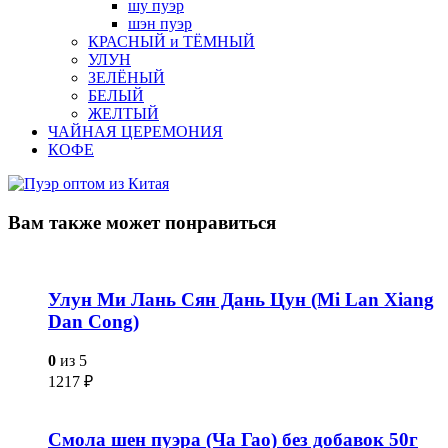
шу пуэр
шэн пуэр
КРАСНЫЙ и ТЁМНЫЙ
УЛУН
ЗЕЛЁНЫЙ
БЕЛЫЙ
ЖЕЛТЫЙ
ЧАЙНАЯ ЦЕРЕМОНИЯ
КОФЕ
Вам также
может понравиться
Улун Ми Лань Сян Дань Цун (Mi Lan Xiang
Dan Cong)
0
из 5
1217
₽
Смола шен пуэра (Ча Гао) без добавок 50г