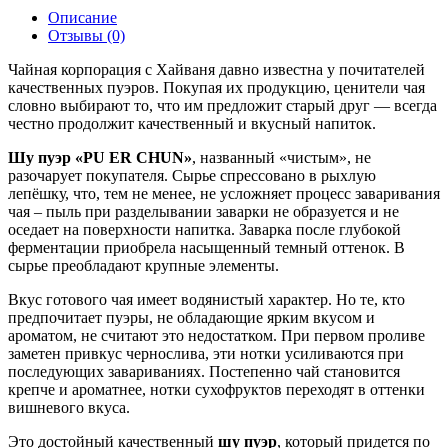
Описание
Отзывы (0)
Чайная корпорация с Хайваня давно известна у почитателей
качественных пуэров. Покупая их продукцию, ценители чая
словно выбирают то, что им предложит старый друг — всегда
честно продолжит качественный и вкусный напиток.
Шу пуэр «PU ER CHUN»
, названный «чистым», не
разочарует покупателя. Сырье спрессовано в рыхлую
лепёшку, что, тем не менее, не усложняет процесс заваривания
чая – пыль при разделывании заварки не образуется и не
оседает на поверхности напитка. Заварка после глубокой
ферментации приобрела насыщенный темный оттенок. В
сырье преобладают крупные элементы.
Вкус готового чая имеет водянистый характер. Но те, кто
предпочитает пуэры, не обладающие ярким вкусом и
ароматом, не считают это недостатком. При первом проливе
заметен привкус чернослива, эти нотки усиливаются при
последующих завариваниях. Постепенно чай становится
крепче и ароматнее, нотки сухофруктов переходят в оттенки
вишневого вкуса.
Это достойный качественный
шу пуэр
, который придется по