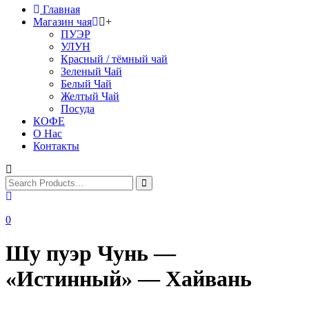
Главная
Магазин чая
+
ПУЭР
УЛУН
Красный / тёмный чай
Зеленый Чай
Белый Чай
Желтый Чай
Посуда
КОФЕ
О Нас
Контакты
0
Шу пуэр Чунь —
«Истинный» — Хайвань