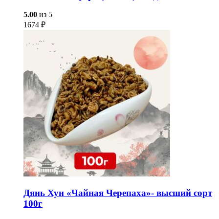
5.00
из 5
1674
₽
Дянь Хун «Чайная Черепаха»- высший сорт
100г