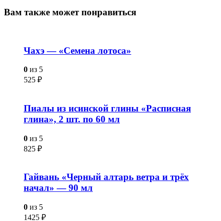
Вам также
может понравиться
Чахэ — «Семена лотоса»
0
из 5
525
₽
Пиалы из исинской глины «Расписная
глина», 2 шт. по 60 мл
0
из 5
825
₽
Гайвань «Черный алтарь ветра и трёх
начал» — 90 мл
0
из 5
1425
₽