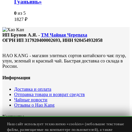
Гуаньинь»
0
из 5
1827
₽
ИП Брунов А.Я. -
ТМ Чайная Черепаха
ОГРН ИП 317920400002693, ИНН 920454932058
HAO KANG - магазин элитных сортов китайского чая: пуэр,
улун, зеленый и красный чай. Быстрая доставка со склада в
России.
Информация
Доставка и оплата
Отправка товара и возврат средств
Чайные новости
Отзывы о Hao Kang
Контакты
Наш сайт использует технологию «cookies» (небольшие текстовые
Офис интернет магазина: Россия, Севастополь, ул.
файлы, размещаемые на компьютере пользователей), а также