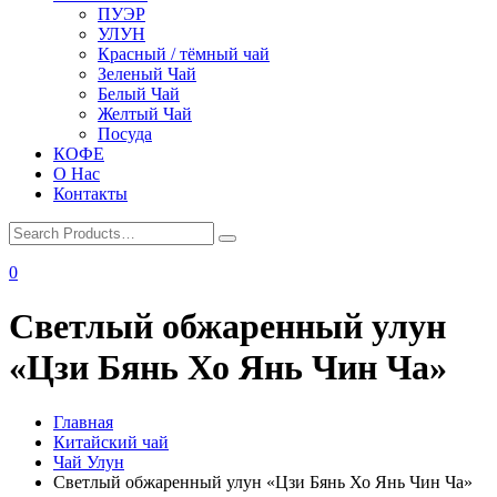
ПУЭР
УЛУН
Красный / тёмный чай
Зеленый Чай
Белый Чай
Желтый Чай
Посуда
КОФЕ
О Нас
Контакты
0
Светлый обжаренный улун
«Цзи Бянь Хо Янь Чин Ча»
Главная
Китайский чай
Чай Улун
Светлый обжаренный улун «Цзи Бянь Хо Янь Чин Ча»