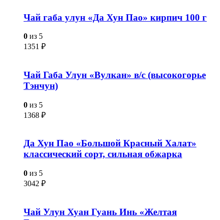
Чай габа улун «Да Хун Пао» кирпич 100 г
0
из 5
1351
₽
Чай Габа Улун «Вулкан» в/с (высокогорье
Тэнчун)
0
из 5
1368
₽
Да Хун Пао «Большой Красный Халат»
классический сорт, сильная обжарка
0
из 5
3042
₽
Чай Улун Хуан Гуань Инь «Желтая