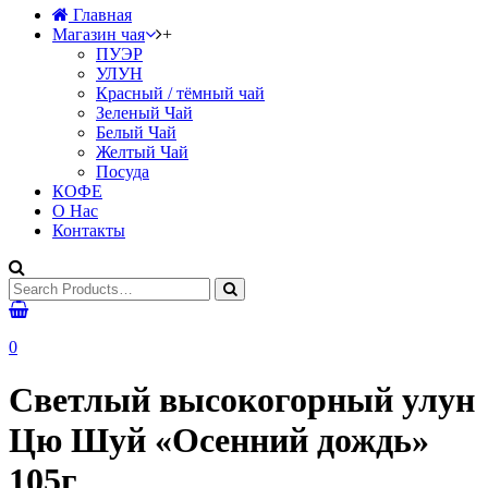
Главная
Магазин чая
+
ПУЭР
УЛУН
Красный / тёмный чай
Зеленый Чай
Белый Чай
Желтый Чай
Посуда
КОФЕ
О Нас
Контакты
0
Светлый высокогорный улун
Цю Шуй «Осенний дождь»
105г