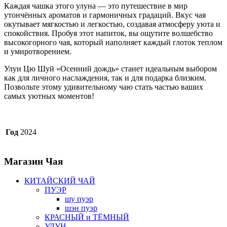
Каждая чашка этого улуна — это путешествие в мир
утончённых ароматов и гармоничных градаций. Вкус чая
окутывает мягкостью и легкостью, создавая атмосферу уюта и
спокойствия. Пробуя этот напиток, вы ощутите волшебство
высокогорного чая, который наполняет каждый глоток теплом
и умиротворением.
Улун Цю Шуй «Осенний дождь» станет идеальным выбором
как для личного наслаждения, так и для подарка близким.
Позвольте этому удивительному чаю стать частью ваших
самых уютных моментов!
Год
2024
Магазин
Чая
КИТАЙСКИЙ ЧАЙ
ПУЭР
шу пуэр
шэн пуэр
КРАСНЫЙ и ТЁМНЫЙ
УЛУН