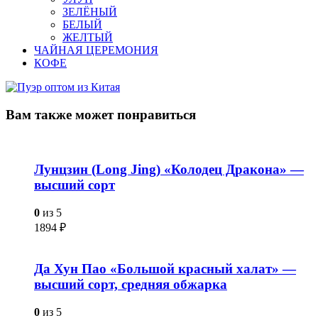
ЗЕЛЁНЫЙ
БЕЛЫЙ
ЖЕЛТЫЙ
ЧАЙНАЯ ЦЕРЕМОНИЯ
КОФЕ
Вам также
может понравиться
Лунцзин (Long Jing) «Колодец Дракона» —
высший сорт
0
из 5
1894
₽
Да Хун Пао «Большой красный халат» —
высший сорт, средняя обжарка
0
из 5