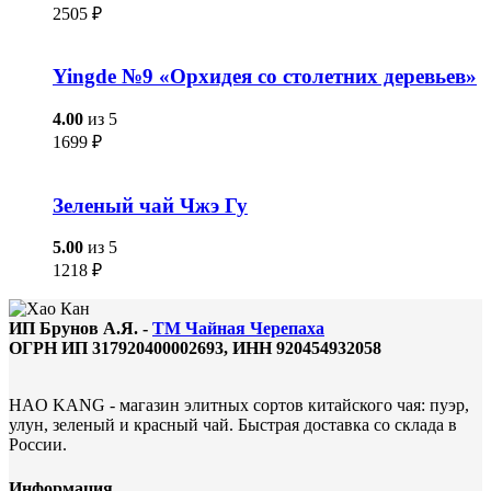
2505
₽
Yingde №9 «Орхидея со столетних деревьев»
4.00
из 5
1699
₽
Зеленый чай Чжэ Гу
5.00
из 5
1218
₽
ИП Брунов А.Я. -
ТМ Чайная Черепаха
ОГРН ИП 317920400002693, ИНН 920454932058
HAO KANG - магазин элитных сортов китайского чая: пуэр,
улун, зеленый и красный чай. Быстрая доставка со склада в
России.
Информация