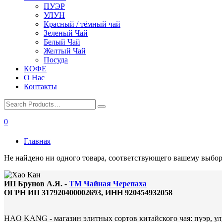
ПУЭР
УЛУН
Красный / тёмный чай
Зеленый Чай
Белый Чай
Желтый Чай
Посуда
КОФЕ
О Нас
Контакты
0
Главная
Не найдено ни одного товара, соответствующего вашему выбор
ИП Брунов А.Я. -
ТМ Чайная Черепаха
ОГРН ИП 317920400002693, ИНН 920454932058
HAO KANG - магазин элитных сортов китайского чая: пуэр, улу