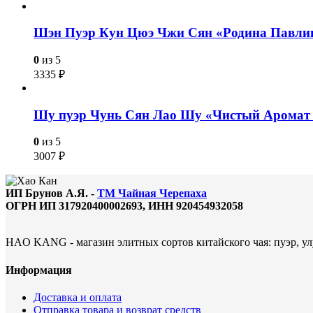
Шэн Пуэр Кун Цюэ Чжи Сян «Родина Павли
0
из 5
3335
₽
Шу пуэр Чунь Сян Лао Шу «Чистый Аромат 
0
из 5
3007
₽
ИП Брунов А.Я. -
ТМ Чайная Черепаха
ОГРН ИП 317920400002693, ИНН 920454932058
HAO KANG - магазин элитных сортов китайского чая: пуэр, улу
Информация
Доставка и оплата
Отправка товара и возврат средств