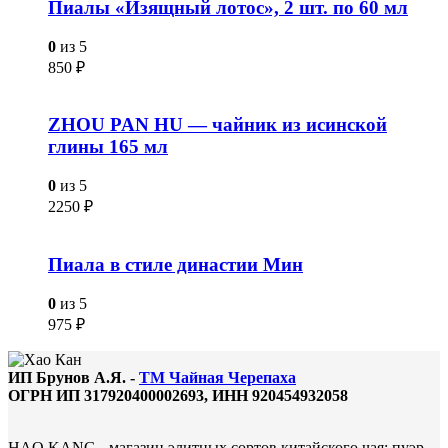
Пиалы «Изящный лотос», 2 шт. по 60 мл
0
из 5
850
₽
ZHOU PAN HU — чайник из исинской
глины 165 мл
0
из 5
2250
₽
Пиала в стиле династии Мин
0
из 5
975
₽
ИП Брунов А.Я. -
ТМ Чайная Черепаха
ОГРН ИП 317920400002693, ИНН 920454932058
HAO KANG - магазин элитных сортов китайского чая: пуэр,