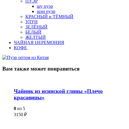
ПУЭР
шу пуэр
шэн пуэр
КРАСНЫЙ и ТЁМНЫЙ
УЛУН
ЗЕЛЁНЫЙ
БЕЛЫЙ
ЖЕЛТЫЙ
ЧАЙНАЯ ЦЕРЕМОНИЯ
КОФЕ
Вам также
может понравиться
Чайник из исинской глины «Плечо
красавицы»
0
из 5
3150
₽