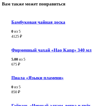
Вам также
может понравиться
Бамбуковая чайная доска
0
из 5
4125
₽
Фирменный чахай «Hao Kang» 340 мл
5.00
из 5
675
₽
Пиала «Языки пламени»
0
из 5
850
₽
Гайвань «Черный алтарь ветра и трёх