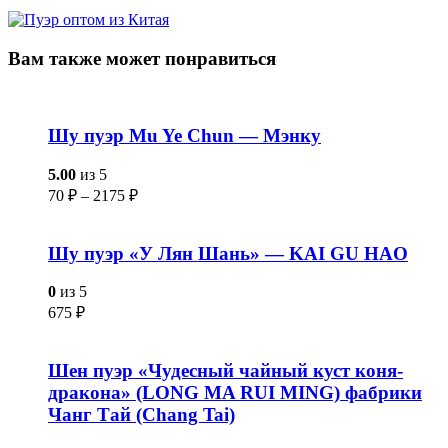
Вам также
может понравиться
Шу пуэр Mu Ye Chun — Мэнку
5.00
из 5
70
₽
–
2175
₽
Шу пуэр «У Лян Шань» — KAI GU HAO
0
из 5
675
₽
Шен пуэр «Чудесный чайный куст коня-
дракона» (LONG MA RUI MING) фабрики
Чанг Тай (Chang Tai)