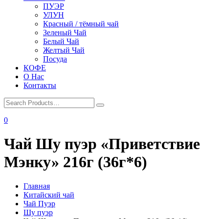
ПУЭР
УЛУН
Красный / тёмный чай
Зеленый Чай
Белый Чай
Желтый Чай
Посуда
КОФЕ
О Нас
Контакты
0
Чай Шу пуэр «Приветствие
Мэнку» 216г (36г*6)
Главная
Китайский чай
Чай Пуэр
Шу пуэр