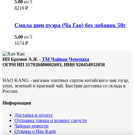
5.00
из 5
8219
₽
Смола шен пуэра (Ча Гао) без добавок 50г
5.00
из 5
1674
₽
ИП Брунов А.Я. -
ТМ Чайная Черепаха
ОГРН ИП 317920400002693, ИНН 920454932058
HAO KANG - магазин элитных сортов китайского чая: пуэр,
улун, зеленый и красный чай. Быстрая доставка со склада в
России.
Информация
Доставка и оплата
Отправка товара и возврат средств
Чайные новости
Отзывы о Hao Kang