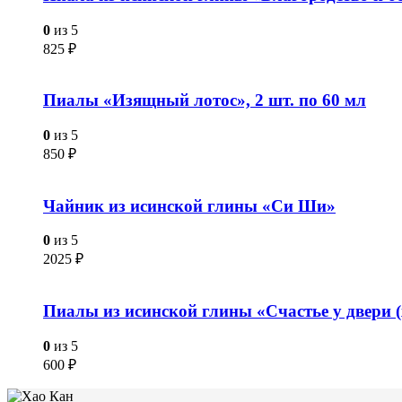
0
из 5
825
₽
Пиалы «Изящный лотос», 2 шт. по 60 мл
0
из 5
850
₽
Чайник из исинской глины «Си Ши»
0
из 5
2025
₽
Пиалы из исинской глины «Счастье у двери (
0
из 5
600
₽