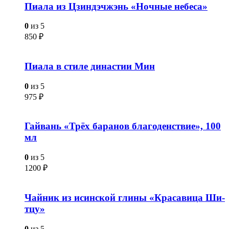
Пиала из Цзиндэчжэнь «Ночные небеса»
0
из 5
850
₽
Пиала в стиле династии Мин
0
из 5
975
₽
Гайвань «Трёх баранов благоденствие», 100
мл
0
из 5
1200
₽
Чайник из исинской глины «Красавица Ши-
тцу»
0
из 5