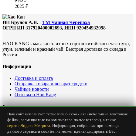
2025
₽
ИП Брунов А.Я. -
ТМ Чайная Черепаха
ОГРН ИП 317920400002693, ИНН 920454932058
HAO KANG - магазин элитных сортов китайского чая: пуэр,
улун, зеленый и красный чай. Быстрая доставка со склада в
России.
Информация
Доставка и оплата
Отправка товара и возврат средств
Чайные новости
Отзывы о Hao Kang
Контакты
Наш сайт использует технологию «cookies» (небольшие текстовые
Офис интернет магазина: Россия, Севастополь, ул.
файлы, размещаемые на компьютере пользователей), а также
Карантинная, дом 23
сервис Яндекс.Метрика
. Информация, собранная при помощи
Тел.
+7 (978) 147-24-00
данного сервиса и cookies, не может идентифицировать Вас,
Email:
office@haokang.ru