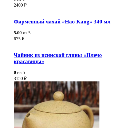
2400
₽
Фирменный чахай «Hao Kang» 340 мл
5.00
из 5
675
₽
Чайник из исинской глины «Плечо
красавицы»
0
из 5
3150
₽