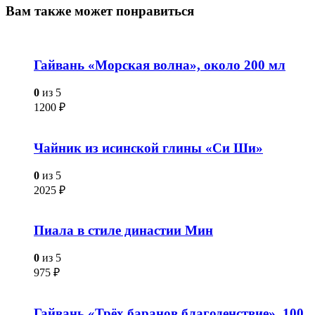
Вам также
может понравиться
Гайвань «Морская волна», около 200 мл
0
из 5
1200
₽
Чайник из исинской глины «Си Ши»
0
из 5
2025
₽
Пиала в стиле династии Мин
0
из 5
975
₽
Гайвань «Трёх баранов благоденствие», 100