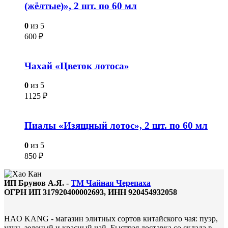
(жёлтые)», 2 шт. по 60 мл
0
из 5
600
₽
Чахай «Цветок лотоса»
0
из 5
1125
₽
Пиалы «Изящный лотос», 2 шт. по 60 мл
0
из 5
850
₽
ИП Брунов А.Я. -
ТМ Чайная Черепаха
ОГРН ИП 317920400002693, ИНН 920454932058
HAO KANG - магазин элитных сортов китайского чая: пуэр,
улун, зеленый и красный чай. Быстрая доставка со склада в