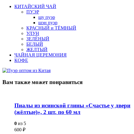
КИТАЙСКИЙ ЧАЙ
ПУЭР
шу пуэр
шэн пуэр
КРАСНЫЙ и ТЁМНЫЙ
УЛУН
ЗЕЛЁНЫЙ
БЕЛЫЙ
ЖЕЛТЫЙ
ЧАЙНАЯ ЦЕРЕМОНИЯ
КОФЕ
Вам также
может понравиться
Пиалы из исинской глины «Счастье у двери
(жёлтые)», 2 шт. по 60 мл
0
из 5
600
₽