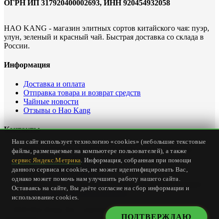
ОГРН ИП 317920400002693, ИНН 920454932058
HAO KANG - магазин элитных сортов китайского чая: пуэр,
улун, зеленый и красный чай. Быстрая доставка со склада в
России.
Информация
Доставка и оплата
Отправка товара и возврат средств
Чайные новости
Отзывы о Hao Kang
Контакты
Наш сайт использует технологию «cookies» (небольшие текстовые
Офис интернет магазина: Россия, Севастополь, ул.
файлы, размещаемые на компьютере пользователей), а также
Карантинная, дом 23
сервис Яндекс.Метрика
. Информация, собранная при помощи
Тел.
+7 (978) 147-24-00
данного сервиса и cookies, не может идентифицировать Вас,
Email:
office@haokang.ru
однако может помочь нам улучшить работу нашего сайта.
Приём заказов на сайте круглосуточно без выходных
Оставаясь на сайте, Вы даёте согласие на сбор информации и
(
страница о доставке и оплате
)
использование cookies.
© 2018 Hao Kang Tea - элитный китайский чай. Все права
ПОДТВЕРЖДАЮ
защищены.