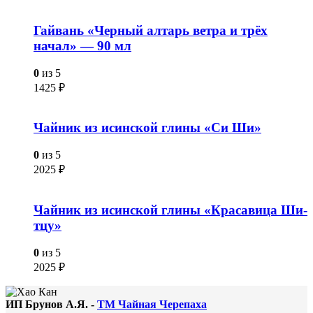
Гайвань «Черный алтарь ветра и трёх
начал» — 90 мл
0
из 5
1425
₽
Чайник из исинской глины «Си Ши»
0
из 5
2025
₽
Чайник из исинской глины «Красавица Ши-
тцу»
0
из 5
2025
₽
ИП Брунов А.Я. -
ТМ Чайная Черепаха