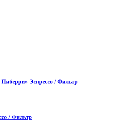
 Пиберри» Эспрессо / Фильтр
ссо / Фильтр