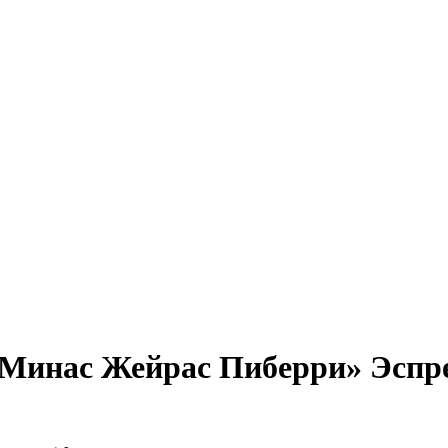
я Минас Жейрас Пиберри» Эспре