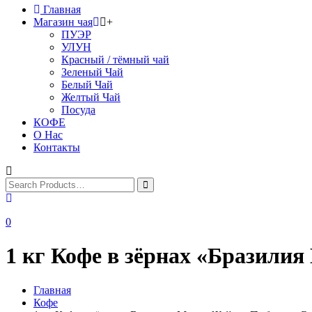
Главная
Магазин чая
+
ПУЭР
УЛУН
Красный / тёмный чай
Зеленый Чай
Белый Чай
Желтый Чай
Посуда
КОФЕ
О Нас
Контакты
0
1 кг Кофе в зёрнах «Бразили
Главная
Кофе