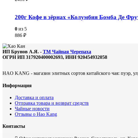
200г Кофе в зёрнах «Колумбия Бомба Де Фр
0
из 5
886
₽
ИП Брунов А.Я. -
ТМ Чайная Черепаха
ОГРН ИП 317920400002693, ИНН 920454932058
HAO KANG - магазин элитных сортов китайского чая: пуэр, улу
Информация
Доставка и оплата
Отправка товара и возврат средств
Чайные новости
Отзывы о Hao Kang
Контакты