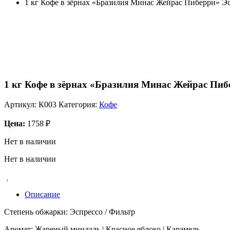
1 кг Кофе в зёрнах «Бразилия Минас Жейрас Пиберри» Эс
1 кг Кофе в зёрнах «Бразилия Минас Жейрас Пиб
Артикул:
К003
Категория:
Кофе
Цена:
1758
₽
Нет в наличии
Нет в наличии
Описание
Степень обжарки: Эспрессо / Фильтр
Аромат: Жареный миндаль | Красное яблоко | Карамель