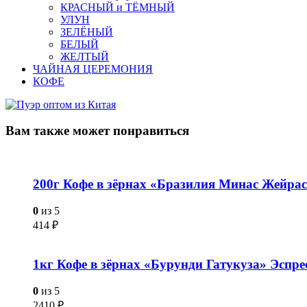
КРАСНЫЙ и ТЁМНЫЙ
УЛУН
ЗЕЛЁНЫЙ
БЕЛЫЙ
ЖЕЛТЫЙ
ЧАЙНАЯ ЦЕРЕМОНИЯ
КОФЕ
Вам также
может понравиться
200г Кофе в зёрнах «Бразилия Минас Жейрас
0
из 5
414
₽
1кг Кофе в зёрнах «Бурунди Гатукуза» Эспре
0
из 5
2410
₽