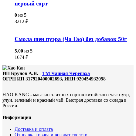
первый сорт
0
из 5
3212
₽
Смола шен пуэра (Ча Гао) без добавок 50г
5.00
из 5
1674
₽
ИП Брунов А.Я. -
ТМ Чайная Черепаха
ОГРН ИП 317920400002693, ИНН 920454932058
HAO KANG - магазин элитных сортов китайского чая: пуэр,
улун, зеленый и красный чай. Быстрая доставка со склада в
России.
Информация
Доставка и оплата
Отправка товара и возврат средств