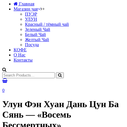
Главная
Магазин чая
+
ПУЭР
УЛУН
Красный / тёмный чай
Зеленый Чай
Белый Чай
Желтый Чай
Посуда
КОФЕ
О Нас
Контакты
0
Улун Фэн Хуан Дань Цун Ба
Сянь — «Восемь
Бессмертных»