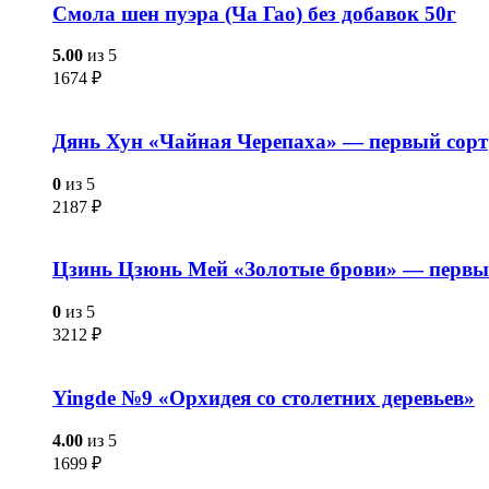
Смола шен пуэра (Ча Гао) без добавок 50г
5.00
из 5
1674
₽
Дянь Хун «Чайная Черепаха» — первый сорт
0
из 5
2187
₽
Цзинь Цзюнь Мей «Золотые брови» — первы
0
из 5
3212
₽
Yingde №9 «Орхидея со столетних деревьев»
4.00
из 5
1699
₽