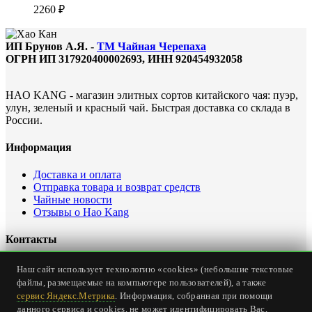
2260
₽
ИП Брунов А.Я. -
ТМ Чайная Черепаха
ОГРН ИП 317920400002693, ИНН 920454932058
HAO KANG - магазин элитных сортов китайского чая: пуэр,
улун, зеленый и красный чай. Быстрая доставка со склада в
России.
Информация
Доставка и оплата
Отправка товара и возврат средств
Чайные новости
Отзывы о Hao Kang
Контакты
Офис интернет магазина: Россия, Севастополь, ул.
Наш сайт использует технологию «cookies» (небольшие текстовые
Карантинная, дом 23
файлы, размещаемые на компьютере пользователей), а также
Тел.
+7 (978) 147-24-00
сервис Яндекс.Метрика
. Информация, собранная при помощи
Email:
office@haokang.ru
данного сервиса и cookies, не может идентифицировать Вас,