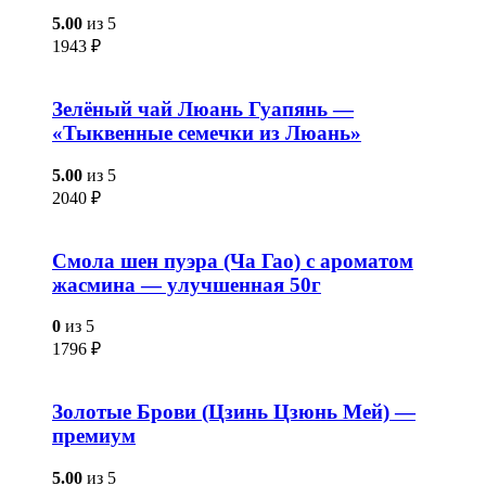
5.00
из 5
1943
₽
Зелёный чай Люань Гуапянь —
«Тыквенные семечки из Люань»
5.00
из 5
2040
₽
Смола шен пуэра (Ча Гао) с ароматом
жасмина — улучшенная 50г
0
из 5
1796
₽
Золотые Брови (Цзинь Цзюнь Мей) —
премиум
5.00
из 5