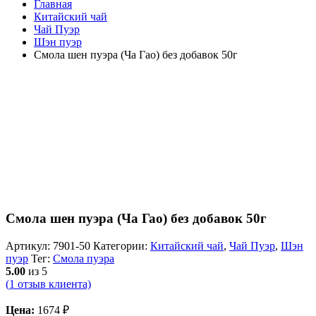
Главная
Китайский чай
Чай Пуэр
Шэн пуэр
Смола шен пуэра (Ча Гао) без добавок 50г
Смола шен пуэра (Ча Гао) без добавок 50г
Артикул:
7901-50
Категории:
Китайский чай
,
Чай Пуэр
,
Шэн
пуэр
Тег:
Смола пуэра
5.00
из 5
(
1
отзыв клиента)
Цена:
1674
₽