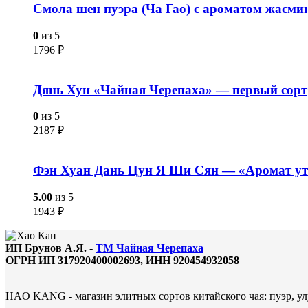
Смола шен пуэра (Ча Гао) с ароматом жасм
0
из 5
1796
₽
Дянь Хун «Чайная Черепаха» — первый сорт
0
из 5
2187
₽
Фэн Хуан Дань Цун Я Ши Сян — «Аромат ут
5.00
из 5
1943
₽
ИП Брунов А.Я. -
ТМ Чайная Черепаха
ОГРН ИП 317920400002693, ИНН 920454932058
HAO KANG - магазин элитных сортов китайского чая: пуэр, улу