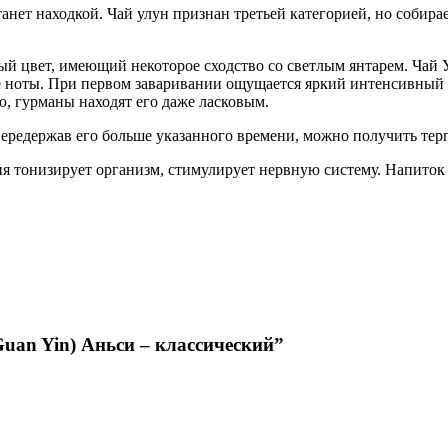
ет находкой. Чай улун признан третьей категорией, но собираетс
й цвет, имеющий некоторое сходство со светлым янтарем. Чай У
 ноты. При первом заваривании ощущается яркий интенсивный ар
ю, гурманы находят его даже ласковым.
 Передержав его больше указанного времени, можно получить те
дия тонизирует организм, стимулирует нервную систему. Напито
Guan Yin) Аньси – классический”