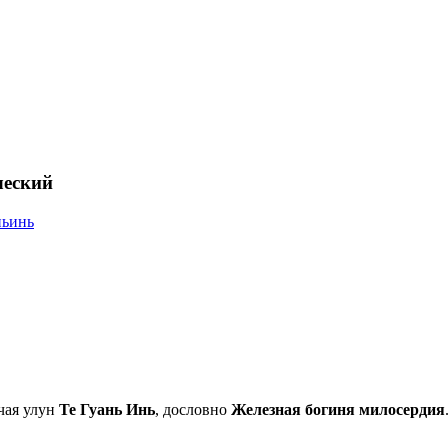
ческий
ньинь
чая улун
Те Гуань Инь
, дословно
Железная богиня милосердия