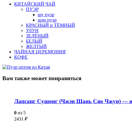
КИТАЙСКИЙ ЧАЙ
ПУЭР
шу пуэр
шэн пуэр
КРАСНЫЙ и ТЁМНЫЙ
УЛУН
ЗЕЛЁНЫЙ
БЕЛЫЙ
ЖЕЛТЫЙ
ЧАЙНАЯ ЦЕРЕМОНИЯ
КОФЕ
Вам также
может понравиться
Лапсанг Сушонг (Чжэн Шань Сяо Чжун) — из 
0
из 5
2431
₽