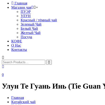
Главная
Магазин чая
+
ПУЭР
УЛУН
Красный / тёмный чай
Зеленый Чай
Белый Чай
Желтый Чай
Посуда
КОФЕ
О Нас
Контакты
0
Улун Те Гуань Инь (Tie Guan 
Главная
Китайский чай