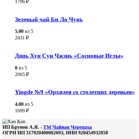
1796
₽
Зеленый чай Би Ло Чунь
5.00
из 5
2431
₽
Дянь Хун Сун Чжэнь «Сосновые Иглы»
0
из 5
2065
₽
Yingde №9 «Орхидея со столетних деревьев»
4.00
из 5
1699
₽
ИП Брунов А.Я. -
ТМ Чайная Черепаха
ОГРН ИП 317920400002693, ИНН 920454932058