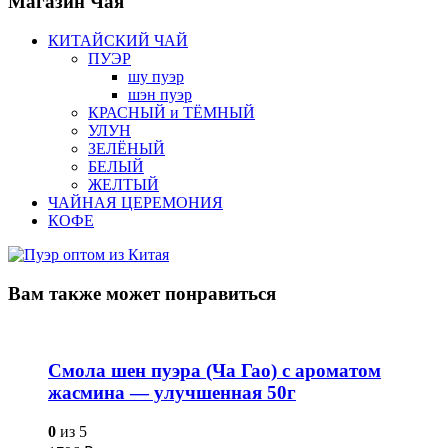
Магазин
Чая
КИТАЙСКИЙ ЧАЙ
ПУЭР
шу пуэр
шэн пуэр
КРАСНЫЙ и ТЁМНЫЙ
УЛУН
ЗЕЛЁНЫЙ
БЕЛЫЙ
ЖЕЛТЫЙ
ЧАЙНАЯ ЦЕРЕМОНИЯ
КОФЕ
Вам также
может понравиться
Смола шен пуэра (Ча Гао) с ароматом
жасмина — улучшенная 50г
0
из 5