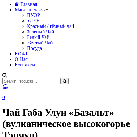
Главная
Магазин чая
+
ПУЭР
УЛУН
Красный / тёмный чай
Зеленый Чай
Белый Чай
Желтый Чай
Посуда
КОФЕ
О Нас
Контакты
0
Чай Габа Улун «Базальт»
(вулканическое высокогорье
Тэнчун)