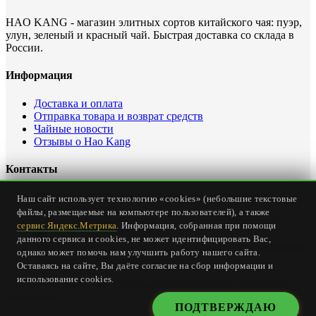
HAO KANG - магазин элитных сортов китайского чая: пуэр,
улун, зеленый и красный чай. Быстрая доставка со склада в
России.
Информация
Доставка и оплата
Отправка товара и возврат средств
Чайные новости
Отзывы о Hao Kang
Контакты
Офис интернет магазина: Россия, Севастополь, ул.
Наш сайт использует технологию «cookies» (небольшие текстовые
Карантинная, дом 23
файлы, размещаемые на компьютере пользователей), а также
Тел.
+7 (978) 147-24-00
сервис Яндекс.Метрика
. Информация, собранная при помощи
Email:
office@haokang.ru
данного сервиса и cookies, не может идентифицировать Вас,
Приём заказов на сайте круглосуточно без выходных
однако может помочь нам улучшить работу нашего сайта.
(
страница о доставке и оплате
)
Оставаясь на сайте, Вы даёте согласие на сбор информации и
использование cookies.
© 2018 Hao Kang Tea - элитный китайский чай. Все права
защищены.
ПОДТВЕРЖДАЮ
X