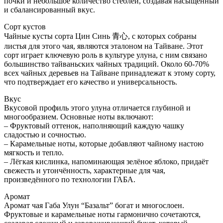
почки и небольшое количество стеблей, создавая насыщенный
и сбалансированный вкус.
Сорт кустов
Чайные кусты сорта Цин Синь 青心, с которых собраны
листья для этого чая, являются эталоном на Тайване. Этот
сорт играет ключевую роль в культуре улуна, с ним связано
большинство тайваньских чайных традиций. Около 60-70%
всех чайных деревьев на Тайване принадлежат к этому сорту,
что подтверждает его качество и универсальность.
Вкус
Вкусовой профиль этого улуна отличается глубиной и
многообразием. Основные ноты включают:
– Фруктовый оттенок, наполняющий каждую чашку
сладостью и сочностью.
– Карамельные ноты, которые добавляют чайному настою
мягкость и тепло.
– Лёгкая кислинка, напоминающая зелёное яблоко, придаёт
свежесть и утончённость, характерные для чая,
произведённого по технологии ГАБА.
Аромат
Аромат чая Габа Улун “Базальт” богат и многослоен.
Фруктовые и карамельные ноты гармонично сочетаются,