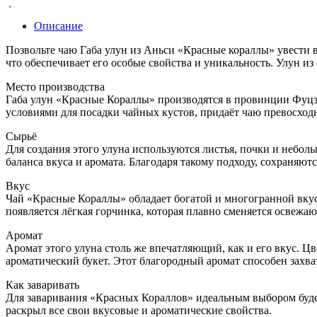
Описание
Позвольте чаю Габа улун из Аньси «Красные кораллы» увести 
что обеспечивает его особые свойства и уникальность. Улун и
Место производства
Габа улун «Красные Кораллы» производятся в провинции Фуцзя
условиями для посадки чайных кустов, придаёт чаю превосход
Сырьё
Для создания этого улуна используются листья, почки и неболь
баланса вкуса и аромата. Благодаря такому подходу, сохраняют
Вкус
Чай «Красные Кораллы» обладает богатой и многогранной вкус
появляется лёгкая горчинка, которая плавно сменяется освеж
Аромат
Аромат этого улуна столь же впечатляющий, как и его вкус.
ароматический букет. Этот благородный аромат способен захва
Как заваривать
Для заваривания «Красных Кораллов» идеальным выбором будет 
раскрыл все свои вкусовые и ароматические свойства.