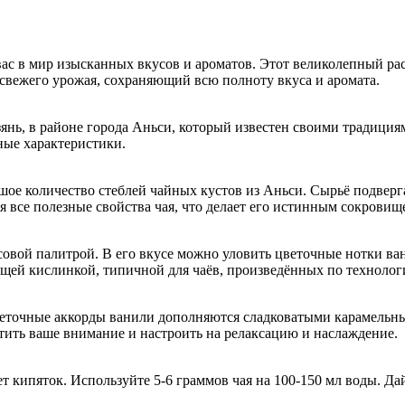
вас в мир изысканных вкусов и ароматов. Этот великолепный р
з свежего урожая, сохраняющий всю полноту вкуса и аромата.
нь, в районе города Аньси, который известен своими традиция
ные характеристики.
шое количество стеблей чайных кустов из Аньси. Сырьё подверга
ся все полезные свойства чая, что делает его истинным сокровищ
овой палитрой. В его вкусе можно уловить цветочные нотки ва
ающей кислинкой, типичной для чаёв, произведённых по техноло
 Цветочные аккорды ванили дополняются сладковатыми карамель
тить ваше внимание и настроить на релаксацию и наслаждение.
кипяток. Используйте 5-6 граммов чая на 100-150 мл воды. Дай