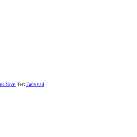
ай Улун
Тег:
Габа чай