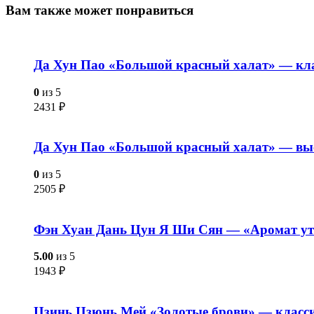
Вам также
может понравиться
Да Хун Пао «Большой красный халат» — кла
0
из 5
2431
₽
Да Хун Пао «Большой красный халат» — выс
0
из 5
2505
₽
Фэн Хуан Дань Цун Я Ши Сян — «Аромат ут
5.00
из 5
1943
₽
Цзинь Цзюнь Мей «Золотые брови» — класс