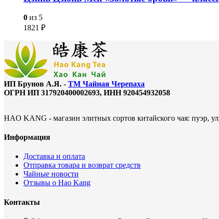
0
из 5
1821
₽
ИП Брунов А.Я. -
ТМ Чайная Черепаха
ОГРН ИП 317920400002693, ИНН 920454932058
HAO KANG - магазин элитных сортов китайского чая: пуэр, улу
Информация
Доставка и оплата
Отправка товара и возврат средств
Чайные новости
Отзывы о Hao Kang
Контакты