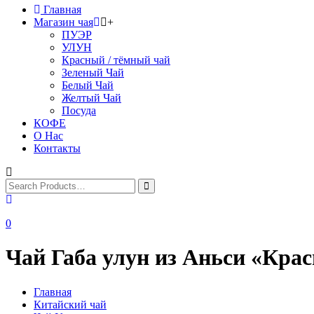
Главная
Магазин чая
+
ПУЭР
УЛУН
Красный / тёмный чай
Зеленый Чай
Белый Чай
Желтый Чай
Посуда
КОФЕ
О Нас
Контакты
0
Чай Габа улун из Аньси «Кра
Главная
Китайский чай