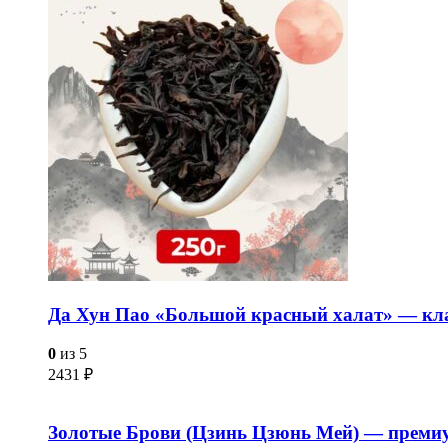
Да Хун Пао «Большой красный халат» — кла
0
из 5
2431
₽
Золотые Брови (Цзинь Цзюнь Мей) — преми