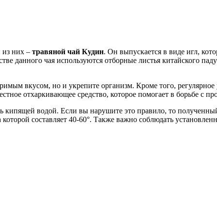
 из них –
травяной чай Кудин
. Он выпускается в виде игл, ко
тве данного чая используются отборные листья китайского пад
оримым вкусом, но и укрепите организм. Кроме того, регулярное
естное отхаркивающее средство, которое помогает в борьбе с пр
ть кипящей водой. Если вы нарушите это правило, то полученный 
которой составляет 40-60°. Также важно соблюдать установленну