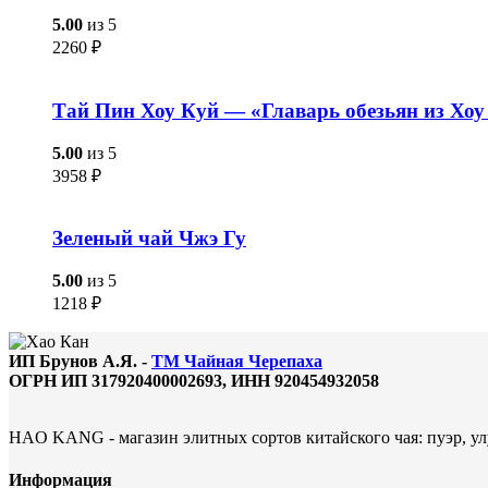
5.00
из 5
2260
₽
Тай Пин Хоу Куй — «Главарь обезьян из Хоу
5.00
из 5
3958
₽
Зеленый чай Чжэ Гу
5.00
из 5
1218
₽
ИП Брунов А.Я. -
ТМ Чайная Черепаха
ОГРН ИП 317920400002693, ИНН 920454932058
HAO KANG - магазин элитных сортов китайского чая: пуэр, улу
Информация