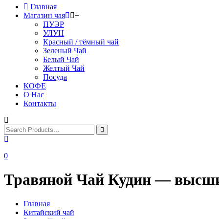
Главная
Магазин чая
+
ПУЭР
УЛУН
Красный / тёмный чай
Зеленый Чай
Белый Чай
Желтый Чай
Посуда
КОФЕ
О Нас
Контакты
0
Травяной Чай Кудин — высши
Главная
Китайский чай