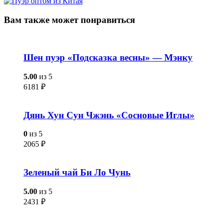
Вам также
может понравиться
Шен пуэр «Подсказка весны» — Мэнку
5.00
из 5
6181
₽
Дянь Хун Сун Чжэнь «Сосновые Иглы»
0
из 5
2065
₽
Зеленый чай Би Ло Чунь
5.00
из 5
2431
₽