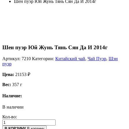
Шен пуэр Юй Жунь Тянь Сян Да И 2014г
Шен пуэр Юй Жунь Тянь Сян Да И 2014г
Артикул:
7210
Категории:
Китайский чай
,
Чай Пуэр
,
Шэн
пуэр
Цена:
21153
₽
Вес:
357 г
Наличие:
В наличии
Кол-во:
В КОРЗИНУ
В корзину