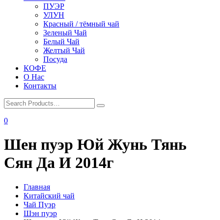
ПУЭР
УЛУН
Красный / тёмный чай
Зеленый Чай
Белый Чай
Желтый Чай
Посуда
КОФЕ
О Нас
Контакты
0
Шен пуэр Юй Жунь Тянь
Сян Да И 2014г
Главная
Китайский чай
Чай Пуэр
Шэн пуэр