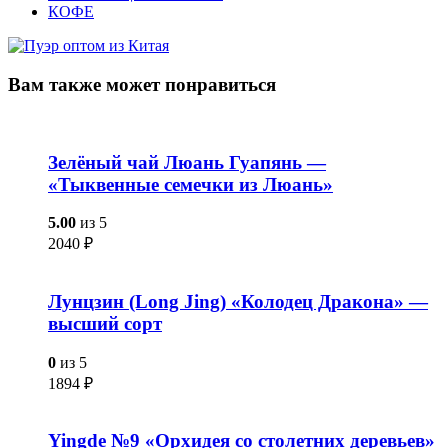
КОФЕ
Вам также
может понравиться
Зелёный чай Люань Гуапянь —
«Тыквенные семечки из Люань»
5.00
из 5
2040
₽
Лунцзин (Long Jing) «Колодец Дракона» —
высший сорт
0
из 5
1894
₽
Yingde №9 «Орхидея со столетних деревьев»