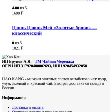
4.00
из 5
1699
₽
Цзинь Цзюнь Мей «Золотые брови» —
классический
0
из 5
1821
₽
ИП Брунов А.Я. -
ТМ Чайная Черепаха
ОГРН ИП 317920400002693, ИНН 920454932058
HAO KANG - магазин элитных сортов китайского чая: пуэр,
улун, зеленый и красный чай. Быстрая доставка со склада в
России.
Информация
Доставка и оплата
Отправка товара и возврат средств