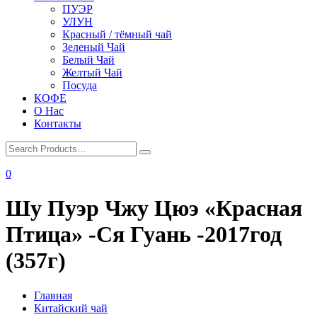
ПУЭР
УЛУН
Красный / тёмный чай
Зеленый Чай
Белый Чай
Желтый Чай
Посуда
КОФЕ
О Нас
Контакты
0
Шу Пуэр Чжу Цюэ «Красная
Птица» -Ся Гуань -2017год
(357г)
Главная
Китайский чай