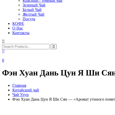
Красный / тёмный чай
Зеленый Чай
Белый Чай
Желтый Чай
Посуда
КОФЕ
О Нас
Контакты
0
Фэн Хуан Дань Цун Я Ши Сян
Главная
Китайский чай
Чай Улун
Фэн Хуан Дань Цун Я Ши Сян — «Аромат утиного поме