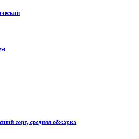
ический
ум
ший сорт, средняя обжарка