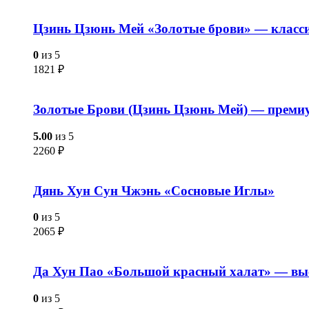
Цзинь Цзюнь Мей «Золотые брови» — класс
0
из 5
1821
₽
Золотые Брови (Цзинь Цзюнь Мей) — преми
5.00
из 5
2260
₽
Дянь Хун Сун Чжэнь «Сосновые Иглы»
0
из 5
2065
₽
Да Хун Пао «Большой красный халат» — выс
0
из 5