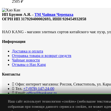
2505
₽
ИП Брунов А.Я. -
ТМ Чайная Черепаха
ОГРН ИП 317920400002693, ИНН 920454932058
HAO KANG - магазин элитных сортов китайского чая: пуэр, улу
Информация
Доставка и оплата
Отправка товара и возврат средств
Чайные новости
Отзывы о Hao Kang
Контакты
Офис интернет магазина: Россия, Севастополь, ул. Кар
Тел.
+7 (978) 147-24-00
Email:
office@haokang.ru
Приём заказов на сайте круглосуточно без выходных (
с
Наш сайт использует технологию «cookies» (небольшие текстовы
© 2018 Hao Kang Tea - элитный китайский чай. Все права защ
собранная при помощи данного сервиса и cookies, не может иде
X