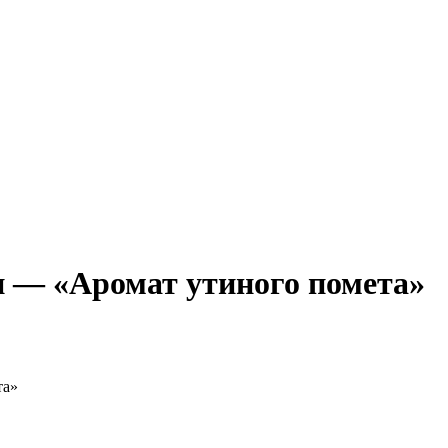
 — «Аромат утиного помета»
та»