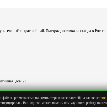
н, зеленый и красный чай. Быстрая доставка со склада в России
антинная, дом 23
траница о доставке и оплате
)
е файлы, размещаемые на компьютере пользователей), а также
сервис
ищены.
нтифицировать Вас, однако может помочь нам улучшить работу нашего 