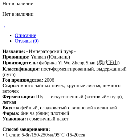
Нет в наличии
Нет в наличии
Описание
Отзывы (0)
Название:
«Императорский пуэр»
Провинция:
Yunnan (Юньнань)
Производитель:
фабрика Yi Wu Zheng Shan (易武正山)
Классификация:
пост-ферментированный, выдержанный
(пуэр)
Год производства:
2006
Сырье:
много чайных почек, крупные листья, немного
веточек
Ферментация:
Шу — искусственный («готовый» пуэр),
легкая
Вкус:
кофейный, сладковатый с вишневой кислинкой
Форма:
бин ча (блин) плотный
Упаковка:
герметичный пакет
Способ заваривания:
• 1 слив: 5-8г/150-250мл/95°С /15-20сек