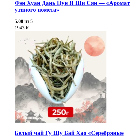
Фэн Хуан Дань Цун Я Ши Сян — «Аромат
утиного помета»
5.00
из 5
1943
₽
Белый чай Гу Шу Бай Хао «Серебряные