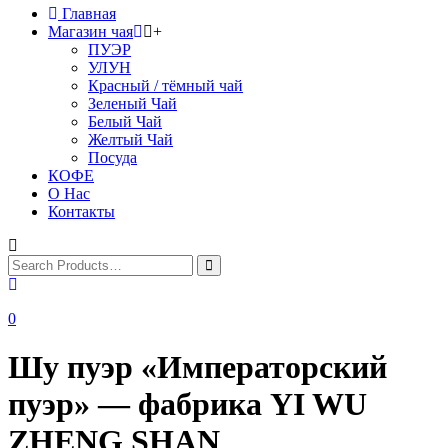
Главная
Магазин чая
+
ПУЭР
УЛУН
Красный / тёмный чай
Зеленый Чай
Белый Чай
Желтый Чай
Посуда
КОФЕ
О Нас
Контакты
0
Шу пуэр «Императорский
пуэр» — фабрика YI WU
ZHENG SHAN