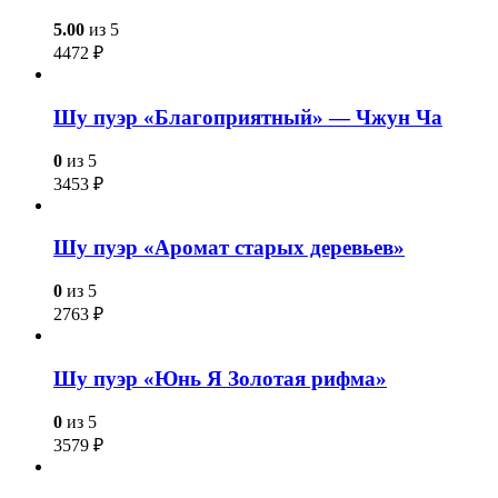
5.00
из 5
4472
₽
Шу пуэр «Благоприятный» — Чжун Ча
0
из 5
3453
₽
Шу пуэр «Аромат старых деревьев»
0
из 5
2763
₽
Шу пуэр «Юнь Я Золотая рифма»
0
из 5
3579
₽