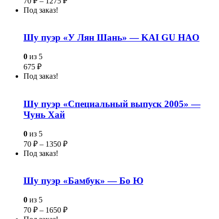
70
₽
–
1275
₽
Под заказ!
Шу пуэр «У Лян Шань» — KAI GU HAO
0
из 5
675
₽
Под заказ!
Шу пуэр «Специальный выпуск 2005» —
Чунь Хай
0
из 5
70
₽
–
1350
₽
Под заказ!
Шу пуэр «Бамбук» — Бо Ю
0
из 5
70
₽
–
1650
₽