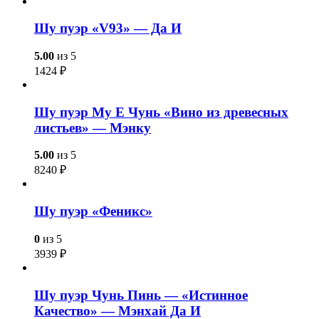
Шу пуэр «V93» — Да И
5.00
из 5
1424
₽
Шу пуэр Му Е Чунь «Вино из древесных
листьев» — Мэнку
5.00
из 5
8240
₽
Шу пуэр «Феникс»
0
из 5
3939
₽
Шу пуэр Чунь Пинь — «Истинное
Качество» — Мэнхай Да И