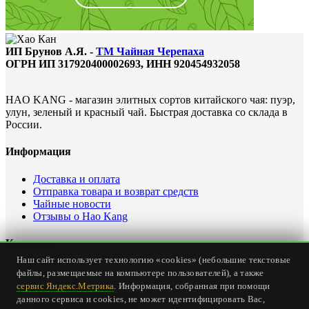
ИП Брунов А.Я. -
ТМ Чайная Черепаха
ОГРН ИП 317920400002693, ИНН 920454932058
HAO KANG - магазин элитных сортов китайского чая: пуэр,
улун, зеленый и красный чай. Быстрая доставка со склада в
России.
Информация
Доставка и оплата
Отправка товара и возврат средств
Чайные новости
Отзывы о Hao Kang
Контакты
Наш сайт использует технологию «cookies» (небольшие текстовые
Офис интернет магазина: Россия, Севастополь, ул.
файлы, размещаемые на компьютере пользователей), а также
Карантинная, дом 23
сервис Яндекс.Метрика
. Информация, собранная при помощи
Тел.
+7 (978) 147-24-00
данного сервиса и cookies, не может идентифицировать Вас,
Email:
office@haokang.ru