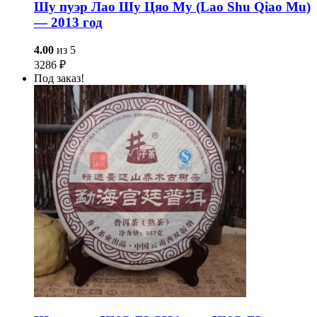
Шу пуэр Лао Шу Цяо Му (Lao Shu Qiao Mu)
— 2013 год
4.00
из 5
3286
₽
Под заказ!