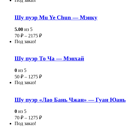
Под заказ!
Шу пуэр Mu Ye Chun — Мэнку
5.00
из 5
70
₽
–
2175
₽
Под заказ!
Шу пуэр То Ча — Мэнхай
0
из 5
50
₽
–
1275
₽
Под заказ!
Шу пуэр «Лао Бань Чжан» — Гуан Юань
0
из 5
70
₽
–
1275
₽
Под заказ!