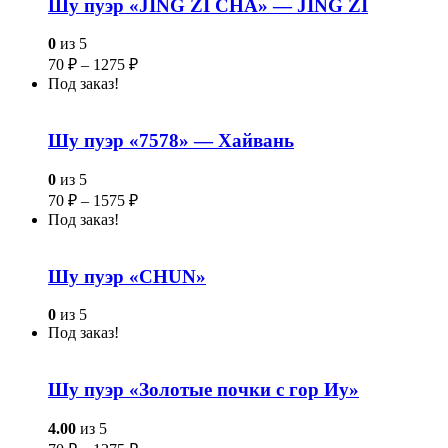
Шу пуэр «JING ZI CHA» — JING ZI
0
из 5
70
₽
–
1275
₽
Под заказ!
Шу пуэр «7578» — Хайвань
0
из 5
70
₽
–
1575
₽
Под заказ!
Шу пуэр «CHUN»
0
из 5
Под заказ!
Шу пуэр «Золотые почки с гор Иу»
4.00
из 5