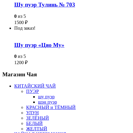
Шу пуэр Тулинь № 703
0
из 5
1500
₽
Под заказ!
Шу пуэр «Цяо Му»
0
из 5
1200
₽
Магазин
Чая
КИТАЙСКИЙ ЧАЙ
ПУЭР
шу пуэр
шэн пуэр
КРАСНЫЙ и ТЁМНЫЙ
УЛУН
ЗЕЛЁНЫЙ
БЕЛЫЙ
ЖЕЛТЫЙ