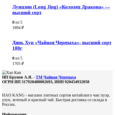
Лунцзин (Long Jing) «Колодец Дракона» —
высший сорт
0
из 5
1894
₽
Дянь Хун «Чайная Черепаха»- высший сорт
100г
0
из 5
1705
₽
ИП Брунов А.Я. -
ТМ Чайная Черепаха
ОГРН ИП 317920400002693, ИНН 920454932058
HAO KANG - магазин элитных сортов китайского чая: пуэр,
улун, зеленый и красный чай. Быстрая доставка со склада в
России.
Информация