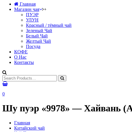
Главная
Магазин чая
+
ПУЭР
УЛУН
Красный / тёмный чай
Зеленый Чай
Белый Чай
Желтый Чай
Посуда
КОФЕ
О Нас
Контакты
0
Шу пуэр «9978» — Хайвань (An
Главная
Китайский чай