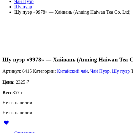
Чай Пуэр
Шу пуэр
Шу пуэр «9978» — Хайвань (Anning Haiwan Tea Co, Ltd)
Шу пуэр «9978» — Хайвань (Anning Haiwan Tea C
Артикул:
6415
Категории:
Китайский чай
,
Чай Пуэр
,
Шу пуэр
Цена:
2325
₽
Вес:
357 г
Нет в наличии
Нет в наличии