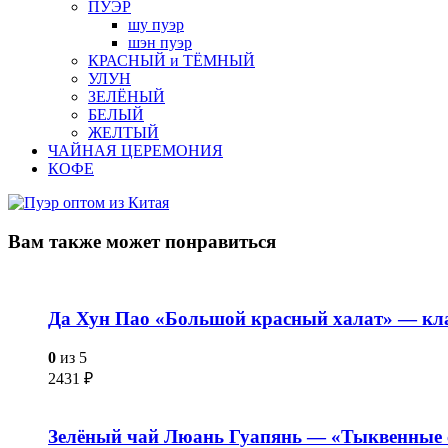
ПУЭР
шу пуэр
шэн пуэр
КРАСНЫЙ и ТЁМНЫЙ
УЛУН
ЗЕЛЁНЫЙ
БЕЛЫЙ
ЖЕЛТЫЙ
ЧАЙНАЯ ЦЕРЕМОНИЯ
КОФЕ
Вам также
может понравиться
Да Хун Пао «Большой красный халат» — кла
0
из 5
2431
₽
Зелёный чай Люань Гуапянь — «Тыквенные 