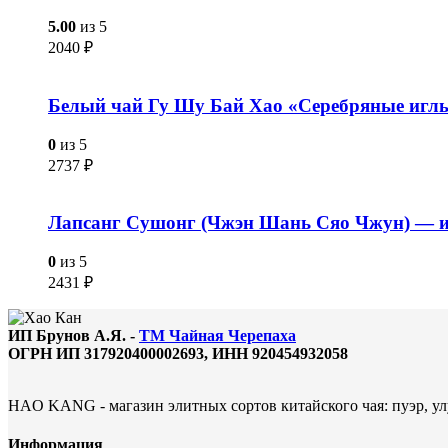
5.00
из 5
2040
₽
Белый чай Гу Шу Бай Хао «Серебряные иглы
0
из 5
2737
₽
Лапсанг Сушонг (Чжэн Шань Сяо Чжун) — из 
0
из 5
2431
₽
ИП Брунов А.Я. -
ТМ Чайная Черепаха
ОГРН ИП 317920400002693, ИНН 920454932058
HAO KANG - магазин элитных сортов китайского чая: пуэр, улу
Информация