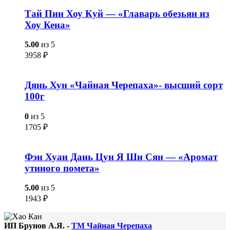
Тай Пин Хоу Куй — «Главарь обезьян из
Хоу Кена»
5.00
из 5
3958
₽
Дянь Хун «Чайная Черепаха»- высший сорт
100г
0
из 5
1705
₽
Фэн Хуан Дань Цун Я Ши Сян — «Аромат
утиного помета»
5.00
из 5
1943
₽
ИП Брунов А.Я. -
ТМ Чайная Черепаха