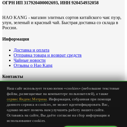
ОГРН ИП 317920400002693, ИНН 920454932058
HAO KANG - магазин элитных сортов китайского чая: пуэр,
улун, зеленый и красный чай. Быстрая доставка со склада в
России.
Информация
Доставка и оплата
Отправка товара и возврат средств
Чайные новости
Отзывы о Hao Kang
Контакты
Офис интернет магазина: Россия, Севастополь, ул.
Наш сайт использует технологию «cookies» (небольшие текстовые
Карантинная, дом 23
файлы, размещаемые на компьютере пользователей), а также
Тел.
+7 (978) 147-24-00
сервис Яндекс.Метрика
. Информация, собранная при помощи
Email:
office@haokang.ru
данного сервиса и cookies, не может идентифицировать Вас,
Приём заказов на сайте круглосуточно без выходных
однако может помочь нам улучшить работу нашего сайта.
(
страница о доставке и оплате
)
Оставаясь на сайте, Вы даёте согласие на сбор информации и
использование cookies.
© 2018 Hao Kang Tea - элитный китайский чай. Все права