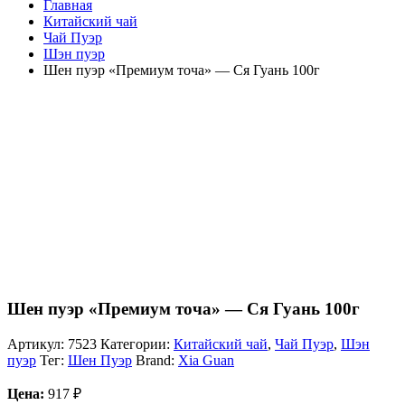
Главная
Китайский чай
Чай Пуэр
Шэн пуэр
Шен пуэр «Премиум точа» — Ся Гуань 100г
Шен пуэр «Премиум точа» — Ся Гуань 100г
Артикул:
7523
Категории:
Китайский чай
,
Чай Пуэр
,
Шэн
пуэр
Тег:
Шен Пуэр
Brand:
Xia Guan
Цена:
917
₽