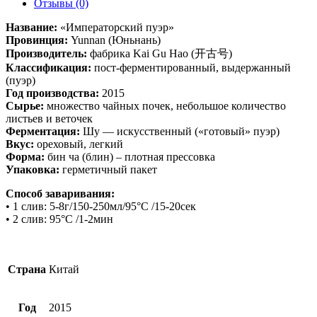
Отзывы (0)
Название:
«Императорский пуэр»
Провинция:
Yunnan (Юньнань)
Производитель:
фабрика Kai Gu Hao (开古号)
Классификация:
пост-ферментированный, выдержанный
(пуэр)
Год производства:
2015
Сырье:
множество чайных почек, небольшое количество
листьев и веточек
Ферментация:
Шу — искусственный («готовый» пуэр)
Вкус:
ореховый, легкий
Форма:
бин ча (блин) – плотная прессовка
Упаковка:
герметичный пакет
Способ заваривания:
• 1 слив: 5-8г/150-250мл/95°С /15-20сек
• 2 слив: 95°С /1-2мин
Страна
Китай
Год
2015