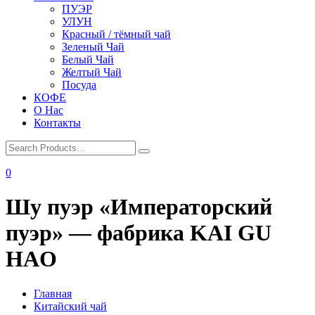
ПУЭР
УЛУН
Красный / тёмный чай
Зеленый Чай
Белый Чай
Желтый Чай
Посуда
КОФЕ
О Нас
Контакты
0
Шу пуэр «Императорский
пуэр» — фабрика KAI GU
HAO
Главная
Китайский чай