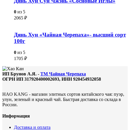
Дянь Хун Сун Чжэнь «Сосновые Иглы»
0
из 5
2065
₽
Дянь Хун «Чайная Черепаха»- высший сорт
100г
0
из 5
1705
₽
ИП Брунов А.Я. -
ТМ Чайная Черепаха
ОГРН ИП 317920400002693, ИНН 920454932058
HAO KANG - магазин элитных сортов китайского чая: пуэр,
улун, зеленый и красный чай. Быстрая доставка со склада в
России.
Информация
Доставка и оплата