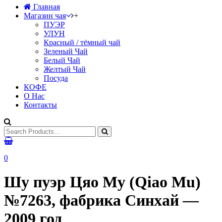
Главная
Магазин чая
+
ПУЭР
УЛУН
Красный / тёмный чай
Зеленый Чай
Белый Чай
Желтый Чай
Посуда
КОФЕ
О Нас
Контакты
0
Шу пуэр Цяо Му (Qiao Mu)
№7263, фабрика Синхай —
2009 год