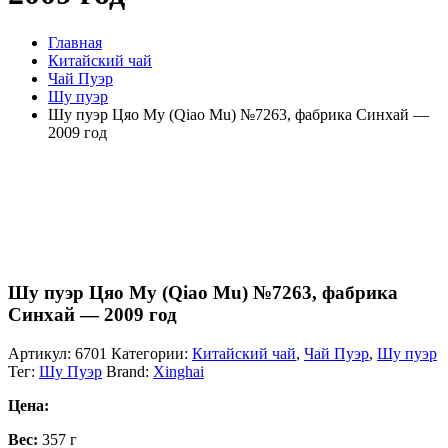
Главная
Китайский чай
Чай Пуэр
Шу пуэр
Шу пуэр Цяо Му (Qiao Mu) №7263, фабрика Синхай —
2009 год
Шу пуэр Цяо Му (Qiao Mu) №7263, фабрика
Синхай — 2009 год
Артикул:
6701
Категории:
Китайский чай
,
Чай Пуэр
,
Шу пуэр
Тег:
Шу Пуэр
Brand:
Xinghai
Цена:
Вес:
357 г