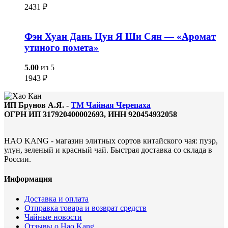
2431
₽
Фэн Хуан Дань Цун Я Ши Сян — «Аромат
утиного помета»
5.00
из 5
1943
₽
ИП Брунов А.Я. -
ТМ Чайная Черепаха
ОГРН ИП 317920400002693, ИНН 920454932058
HAO KANG - магазин элитных сортов китайского чая: пуэр,
улун, зеленый и красный чай. Быстрая доставка со склада в
России.
Информация
Доставка и оплата
Отправка товара и возврат средств
Чайные новости
Отзывы о Hao Kang