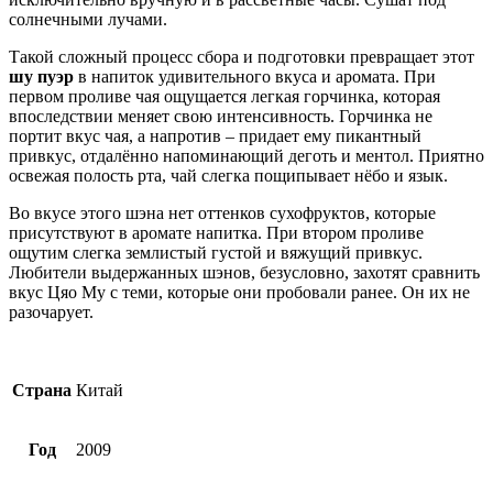
солнечными лучами.
Такой сложный процесс сбора и подготовки превращает этот
шу пуэр
в напиток удивительного вкуса и аромата. При
первом проливе чая ощущается легкая горчинка, которая
впоследствии меняет свою интенсивность. Горчинка не
портит вкус чая, а напротив – придает ему пикантный
привкус, отдалённо напоминающий деготь и ментол. Приятно
освежая полость рта, чай слегка пощипывает нёбо и язык.
Во вкусе этого шэна нет оттенков сухофруктов, которые
присутствуют в аромате напитка. При втором проливе
ощутим слегка землистый густой и вяжущий привкус.
Любители выдержанных шэнов, безусловно, захотят сравнить
вкус Цяо Му с теми, которые они пробовали ранее. Он их не
разочарует.
Страна
Китай
Год
2009