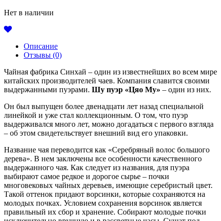
Нет в наличии
Описание
Отзывы (0)
Чайная фабрика Синхай – один из известнейших во всем мире
китайских производителей чаев. Компания славится своими
выдержанными пуэрами.
Шу пуэр «Цяо Му»
– один из них.
Он был выпущен более двенадцати лет назад специальной
линейкой и уже стал коллекционным. О том, что пуэр
выдерживался много лет, можно догадаться с первого взгляда
– об этом свидетельствует внешний вид его упаковки.
Название чая переводится как «Серебряный волос большого
дерева». В нем заключены все особенности качественного
выдержанного чая. Как следует из названия, для пуэра
выбирают самое редкое и дорогое сырье – почки
многовековых чайных деревьев, имеющие серебристый цвет.
Такой оттенок придают ворсинки, которые сохраняются на
молодых почках. Условием сохранения ворсинок является
правильный их сбор и хранение. Собирают молодые почки
исключительно вручную и в рассветные часы. Сушат под