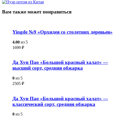
Вам также
может понравиться
Yingde №9 «Орхидея со столетних деревьев»
4.00
из 5
1699
₽
Да Хун Пао «Большой красный халат» —
высший сорт, средняя обжарка
0
из 5
2505
₽
Да Хун Пао «Большой красный халат» —
классический сорт, средняя обжарка
0
из 5