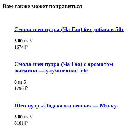
Вам также
может понравиться
Смола шен пуэра (Ча Гао) без добавок 50г
5.00
из 5
1674
₽
Смола шен пуэра (Ча Гао) с ароматом
жасмина — улучшенная 50г
0
из 5
1796
₽
Шен пуэр «Подсказка весны» — Мэнку
5.00
из 5
6181
₽