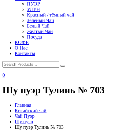
ПУЭР
УЛУН
Красный / тёмный чай
Зеленый Чай
Белый Чай
Желтый Чай
Посуда
КОФЕ
О Нас
Контакты
0
Шу пуэр Тулинь № 703
Главная
Китайский чай
Чай Пуэр
Шу пуэр
Шу пуэр Тулинь № 703